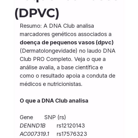
(DPVC)
Dermatolongevidade
Resumo: A DNA Club analisa 
marcadores genéticos associados a 
Saúde mental e sono
doença de pequenos vasos (dpvc)
(Dermatolongevidade) no laudo DNA 
Club PRO Completo. Veja o que a 
Corpo e Performance
Mulher 360
análise avalia, a base científica e 
como o resultado apoia a conduta de 
médicos e nutricionistas.
Homem 360
O que a DNA Club analisa
Gene	SNP (rs)
DENND1B
	rs12120143
AC007319.1
	rs17576323