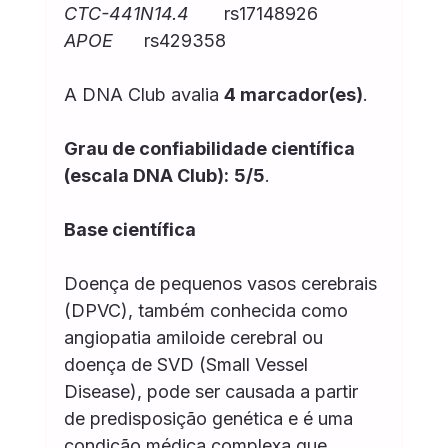
CTC-441N14.4
	rs17148926
APOE
	rs429358
A DNA Club avalia 
4 marcador(es)
.
Grau de confiabilidade científica 
(escala DNA Club):
5/5
.
Base científica
Doença de pequenos vasos cerebrais 
(DPVC), também conhecida como 
angiopatia amiloide cerebral ou 
doença de SVD (Small Vessel 
Disease), pode ser causada a partir 
de predisposição genética e é uma 
condição médica complexa que 