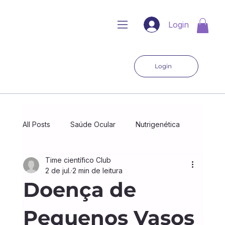
Login
Login
All Posts
Saúde Ocular
Nutrigenética
Time científico Club
Microbioma
DNA Club Pro
2 de jul.
2 min de leitura
Doença de
PharmaClub
Genética e esporte
Pequenos Vasos