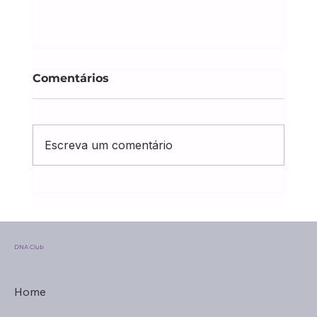
Comentários
Escreva um comentário
B12 e ferro: por que o “come
bem” do seu paciente não
garante o que o exame mostra
DNA Club
Home